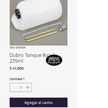
SKU: DUB408
Dubro Tanque 8oz /
235ml
Precio
$ 41.000
Cantidad
*
Agregar al carrito