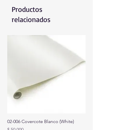
Productos
relacionados
02-006 Covercote Blanco (White)
Precio
$ 50.000