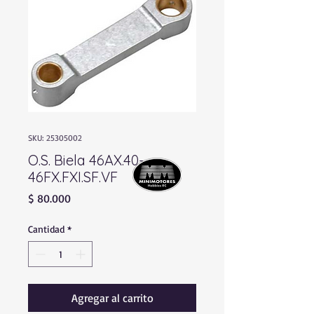
SKU: 25305002
O.S. Biela 46AX.40-
46FX.FXI.SF.VF
Precio
$ 80.000
Cantidad
*
Agregar al carrito