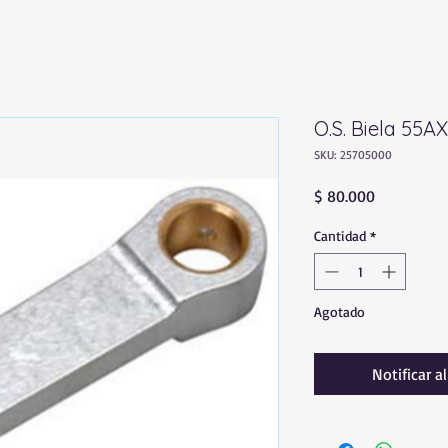
O.S. Biela 55AX
SKU: 25705000
Precio
$ 80.000
Cantidad
*
Agotado
Notificar a