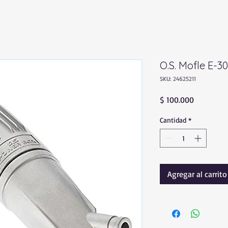
O.S. Mofle E-3
SKU: 24625211
Precio
$ 100.000
Cantidad
*
Agregar al carrito