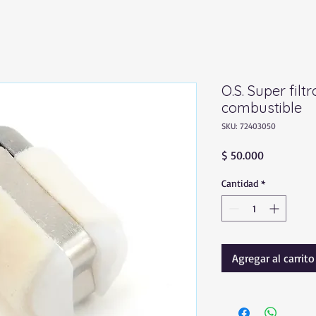
O.S. Super filt
combustible
SKU: 72403050
Precio
$ 50.000
Cantidad
*
Agregar al carrito