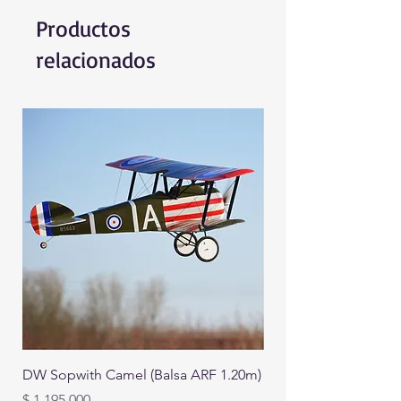
Productos
relacionados
DW Sopwith Camel (Balsa ARF 1.20m)
Precio
$ 1.195.000