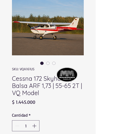
SKU: VQA161US
Cessna 172 Skyhawk |
Balsa ARF 1,73 | 55-65 2T |
VQ Model
Precio
$ 1.445.000
Cantidad
*