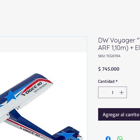
DW Voyager "V
ARF 1,10m) + E
SKU: TCG0704
Precio
$ 745.000
Cantidad
*
Agregar al carrito