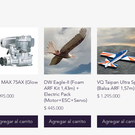
. MAX 75AX (Glow
DW Eagle-II (Foam
VQ Taipan Ultra S
ARF Kit 1,43m) +
(Balsa ARF 1,57m)
Electric Pack
io
Precio
095.000
$ 1.295.000
(Motor+ESC+Servo)
Precio
$ 445.000
regar al carrito
Agregar al carrito
Agregar al carr