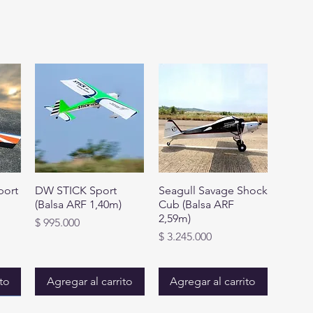
port
DW STICK Sport
Seagull Savage Shock
(Balsa ARF 1,40m)
Cub (Balsa ARF
2,59m)
Precio
$ 995.000
Precio
$ 3.245.000
ito
Agregar al carrito
Agregar al carrito