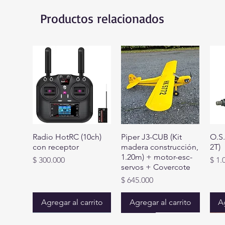
Productos relacionados
Radio HotRC (10ch)
Piper J3-CUB (Kit
O.S
con receptor
madera construcción,
2T)
1.20m) + motor-esc-
Precio
Prec
$ 300.000
$ 1.
servos + Covercote
Precio
$ 645.000
Agregar al carrito
Agregar al carrito
Ag
MINIMOTORES
Best Seller