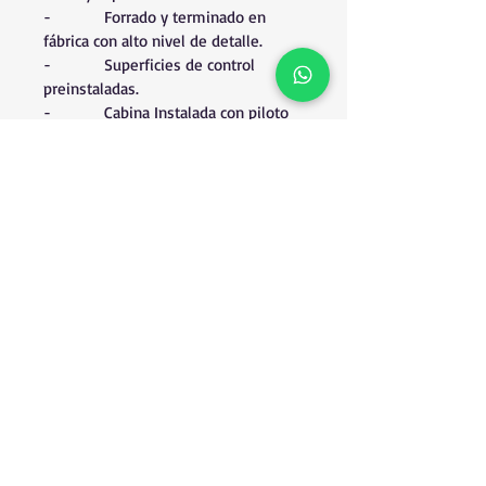
-          Forrado y terminado en 
fábrica con alto nivel de detalle.
-          Superficies de control 
preinstaladas.
-          Cabina Instalada con piloto 
pintado a mano.
-          Tren de aterrizaje tipo 
triciclo.
-          Compatible con motor de 
combustible o eléctrico.
-          Escotilla magnética de fácil 
acceso.
-          Accesorios.
ESPECIFICACIONES:
-          Envergadura: 1.530mm
-          Longitud: 1.140mm
-          Superficie de ala: 42.77dm
2
-          Carga Alar: 30.4 gr/dm
2
-          Peso completo: 2.3Kg.