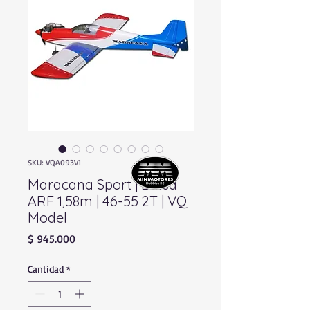
SKU: VQA093V1
Maracana Sport | Balsa
ARF 1,58m | 46-55 2T | VQ
Model
Precio
$ 945.000
Cantidad
*