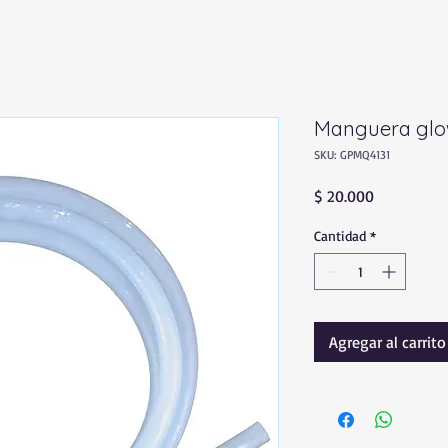
Manguera glow
SKU: GPMQ4131
Precio
$ 20.000
Cantidad
*
Agregar al carrito