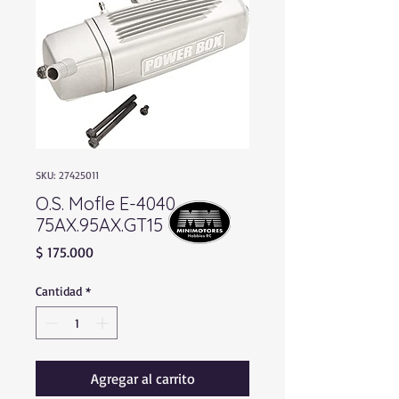
SKU: 27425011
O.S. Mofle E-4040
75AX.95AX.GT15
Precio
$ 175.000
Cantidad
*
Agregar al carrito