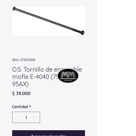
SKU: 27425300
O.S. Tornillo de ensamble
mofle E-4040 (75AX.
95AX)
Precio
$ 39.000
Cantidad
*