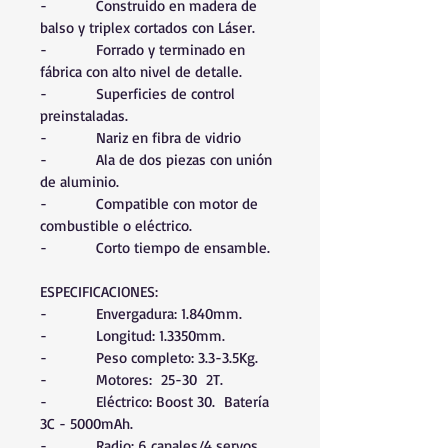
-          Construido en madera de 
balso y triplex cortados con Láser.
-          Forrado y terminado en 
fábrica con alto nivel de detalle.
-          Superficies de control 
preinstaladas.
-          Nariz en fibra de vidrio
-          Ala de dos piezas con unión 
de aluminio.
-          Compatible con motor de 
combustible o eléctrico.
-          Corto tiempo de ensamble.
ESPECIFICACIONES:
-          Envergadura: 1.840mm.
-          Longitud: 1.3350mm.
-          Peso completo: 3.3-3.5Kg.
-          Motores:  25-30  2T.
-          Eléctrico: Boost 30.  Batería 
3C - 5000mAh.
-          Radio: 6 canales/4 servos 