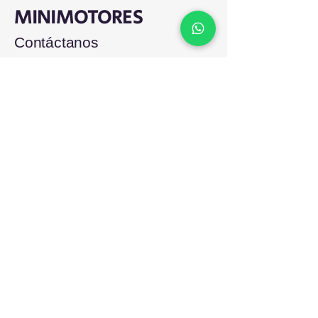
MINIMOTORES
Contáctanos
+57 305 4506287
comercialminimotores@gmail.com
Colombia
Email
*
Suscribirse a nuestros correos 
informativos y promocionales