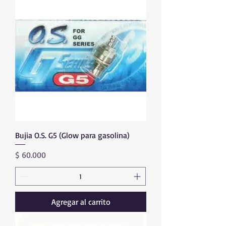
Bujia O.S. G5 (Glow para gasolina)
Precio
$ 60.000
Agregar al carrito