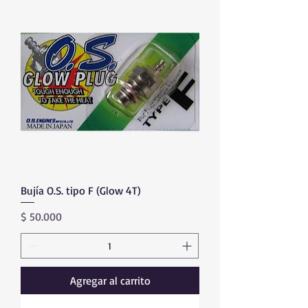
Bujía O.S. tipo F (Glow 4T)
Precio
$ 50.000
Agregar al carrito