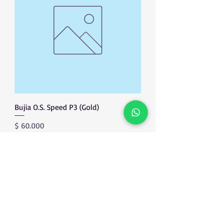
Bujia O.S. Speed P3 (Gold)
Precio
$ 60.000
Agregar al carrito
Productos