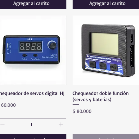
Agregar al carrito
Agregar al carrito
hequeador de servos digital HJ
Vista rápida
Chequeador doble función
Vista rápida
(servos y baterías)
recio
 60.000
Precio
$ 80.000