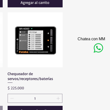
Agregar al carrito
Chatea con MM
Chequeador de
Vista rápida
servos/receptores/baterías
Precio
$ 225.000