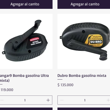
Agregar al carrito
Agregar al carrito
angar9 Bomba gasolina Ultra
Vista rápida
Dubro Bomba gasolina mixta
Vista rápida
mixta)
Precio
$ 135.000
recio
 119.000