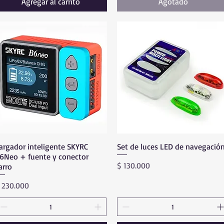
Agregar al carrito
Agotado
argador inteligente SKYRC
Vista rápida
Set de luces LED de navegació
Vista rápida
6Neo + fuente y conector
Precio
$ 130.000
arro
recio
 230.000