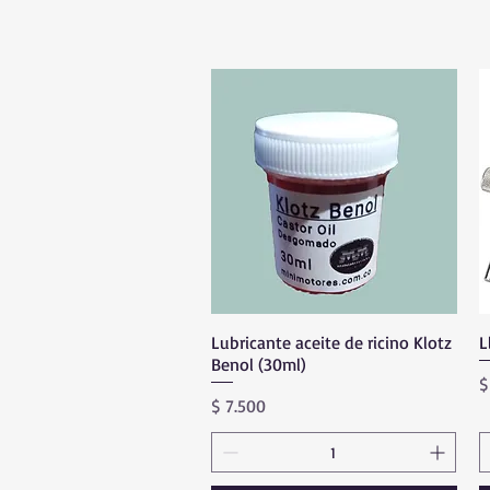
Lubricante aceite de ricino Klotz
Vista rápida
L
Benol (30ml)
P
$
Precio
$ 7.500