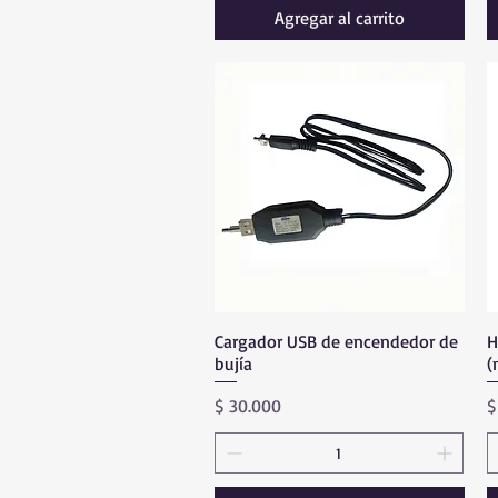
Agregar al carrito
Cargador USB de encendedor de
Vista rápida
H
bujía
(
Precio
P
$ 30.000
$