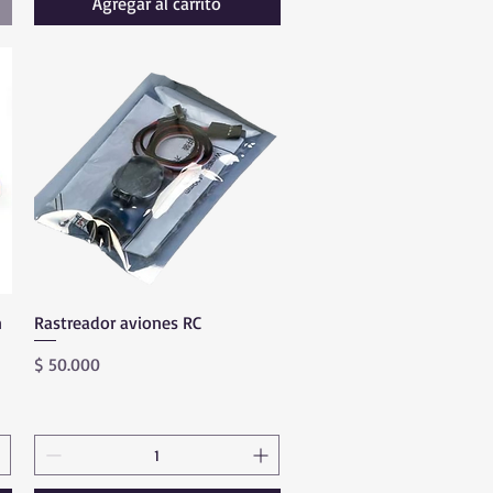
Agregar al carrito
n
Rastreador aviones RC
Vista rápida
Precio
$ 50.000