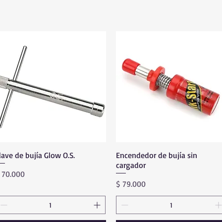
lave de bujía Glow O.S.
Vista rápida
Encendedor de bujía sin
Vista rápida
cargador
recio
 70.000
Precio
$ 79.000