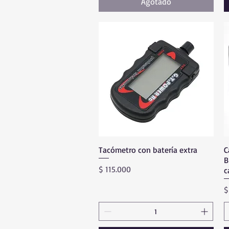
Agotado
Tacómetro con batería extra
Vista rápida
C
B
Precio
$ 115.000
c
P
$