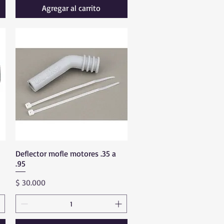
Agregar al carrito
Deflector mofle motores .35 a
Vista rápida
.95
Precio
$ 30.000