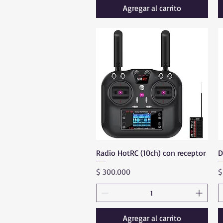
Agregar al carrito
Radio HotRC (10ch) con receptor
Vista rápida
D
Precio
P
$ 300.000
$
Agregar al carrito