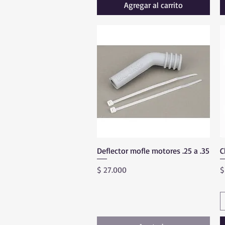
Agregar al carrito
Deflector mofle motores .25 a .35
Vista rápida
C
Precio
P
$ 27.000
$