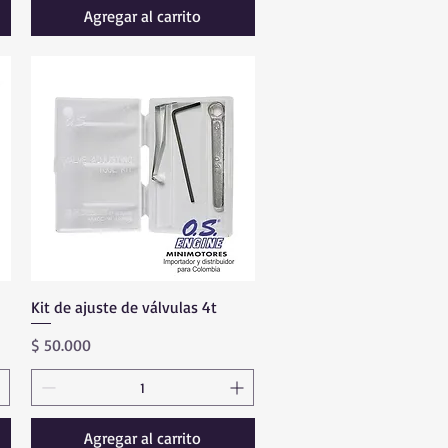
Agregar al carrito
Kit de ajuste de válvulas 4t
Vista rápida
Precio
$ 50.000
Agregar al carrito