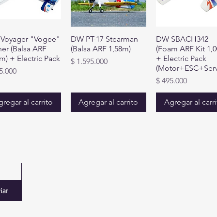
Voyager "Vogee"
DW PT-17 Stearman
DW SBACH342
ner (Balsa ARF
(Balsa ARF 1,58m)
(Foam ARF Kit 1,
m) + Electric Pack
+ Electric Pack
Precio
$ 1.595.000
(Motor+ESC+Ser
io
5.000
Precio
$ 495.000
regar al carrito
Agregar al carrito
Agregar al carr
Contáctanos
+57 305 45
comercialminimotores
Colombia
iar