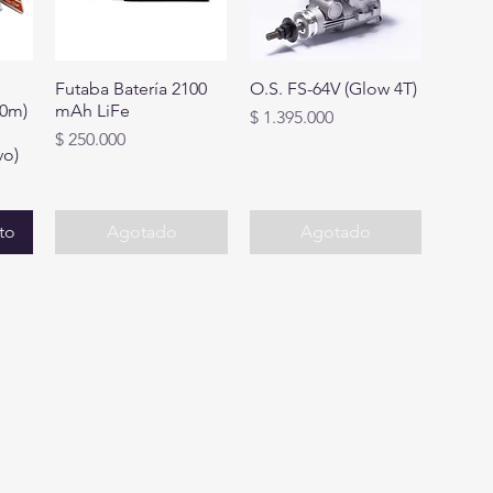
Futaba Batería 2100
O.S. FS-64V (Glow 4T)
00m)
mAh LiFe
Precio
$ 1.395.000
Precio
$ 250.000
vo)
ito
Agotado
Agotado
Privacy Policy
Accessibility Statement
06287
Shipping Policy
Terms & Conditions
@gmail.com
Refund Policy