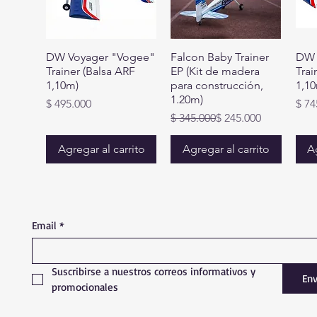
DW Voyager "Vogee"
Falcon Baby Trainer
DW 
Trainer (Balsa ARF
EP (Kit de madera
Trai
1,10m)
para construcción,
1,10
1.20m)
Precio
Prec
$ 495.000
$ 74
Precio
Precio de oferta
$ 345.000
$ 245.000
Agregar al carrito
Agregar al carrito
Ag
MINIMOTORES
Email
*
Suscribirse a nuestros correos informativos y 
Env
promocionales