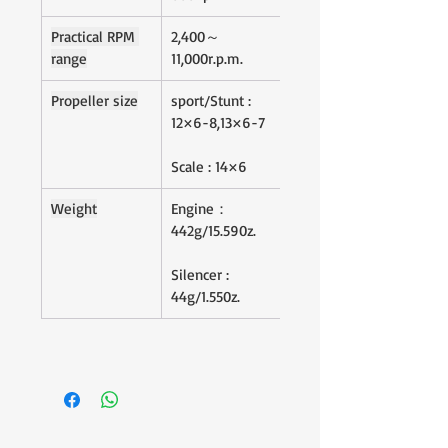
Practical RPM 
2,400～
range
11,000r.p.m.
Propeller size
sport/Stunt : 
12×6-8,13×6-7
Scale : 14×6
Weight
Engine：
442g/15.590z.
Silencer : 
44g/1.550z.