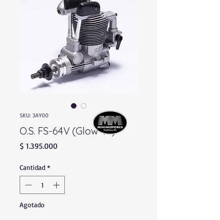
SKU: 3AY00
O.S. FS-64V (Glow 4T)
Precio
$ 1.395.000
Cantidad
*
Agotado