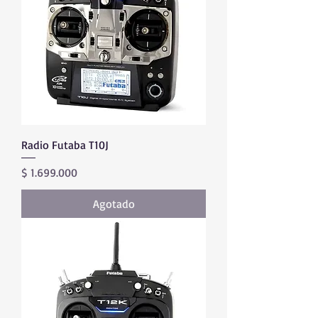
Radio Futaba T10J
Precio
$ 1.699.000
Agotado