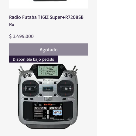
Radio Futaba T16IZ Super+R7208SB
Rx
Precio
$ 3.499.000
Agotado
Disponible bajo pedido