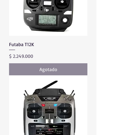
Futaba T12K
Precio
$ 2.249.000
Agotado