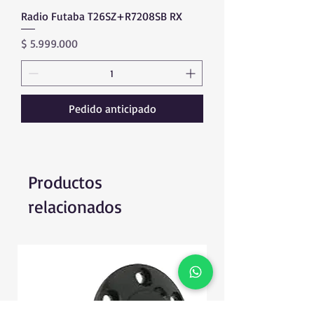
Radio Futaba T26SZ+R7208SB RX
Precio
$ 5.999.000
Pedido anticipado
Productos
relacionados