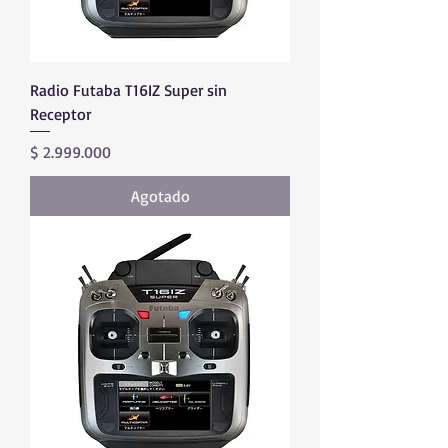
Radio Futaba T16IZ Super sin
Receptor
Precio
$ 2.999.000
Agotado