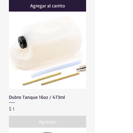
Agregar al carrito
Dubro Tanque 16oz / 473ml
Precio
$ 1
Agotado