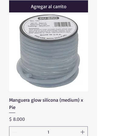
.
Agregar al carrito
0
0
0
p
o
r
1
M
e
t
r
o
s
Manguera glow silicona (medium) x
Pie
Precio
$ 8.000