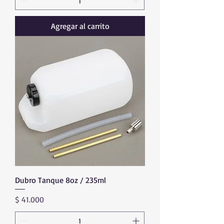
Agregar al carrito
Dubro Tanque 8oz / 235ml
Precio
$ 41.000