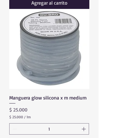
Agregar al carrito
Manguera glow silicona x m medium
Precio
$ 25.000
$ 25.000
/
1m
$
2
5