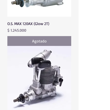
O.S. MAX 120AX (Glow 2T)
Precio
$ 1.245.000
Agotado