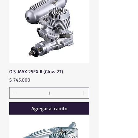
O.S. MAX 25FX II (Glow 2T)
Precio
$ 745.000
Agregar al carrito