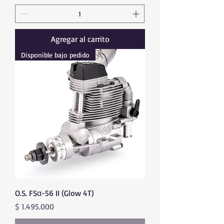
Agregar al carrito
Disponible bajo pedido
O.S. FSα-56 II (Glow 4T)
Precio
$ 1.495.000