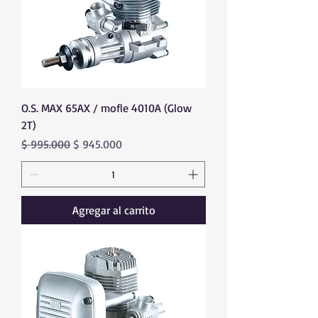
O.S. MAX 65AX / mofle 4010A (Glow
2T)
Precio
Precio de oferta
$ 995.000
$ 945.000
Agregar al carrito