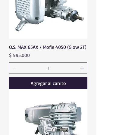
O.S. MAX 65AX / Mofle 4050 (Glow 2T)
Precio
$ 995.000
Agregar al carrito