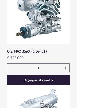
O.S. MAX 35AX (Glow 2T)
Precio
$ 795.000
Agregar al carrito