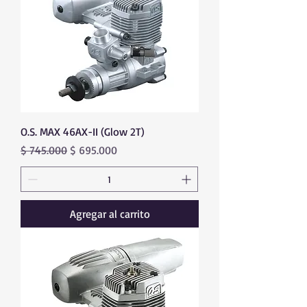
O.S. MAX 46AX-II (Glow 2T)
Precio
Precio de oferta
$ 745.000
$ 695.000
Agregar al carrito