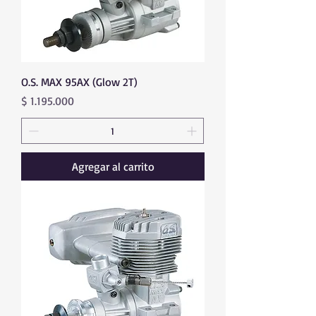
O.S. MAX 95AX (Glow 2T)
Precio
$ 1.195.000
Agregar al carrito