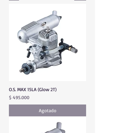
O.S. MAX 15LA (Glow 2T)
Precio
$ 495.000
Agotado