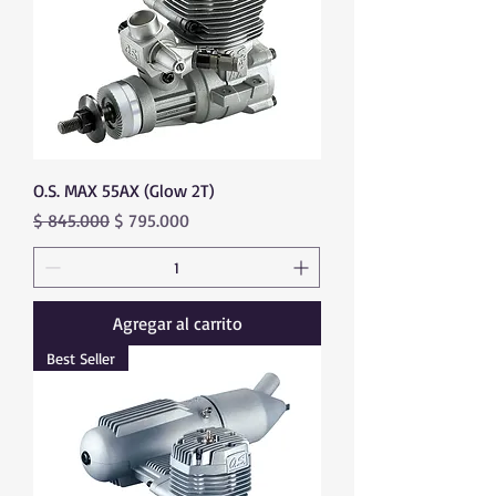
O.S. MAX 55AX (Glow 2T)
Precio
Precio de oferta
$ 845.000
$ 795.000
Agregar al carrito
Best Seller