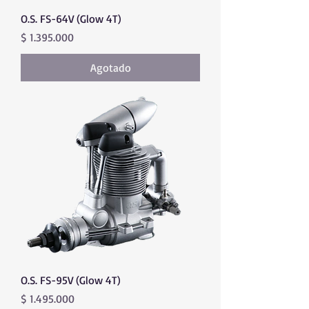
O.S. FS-64V (Glow 4T)
Precio
$ 1.395.000
Agotado
O.S. FS-95V (Glow 4T)
Precio
$ 1.495.000