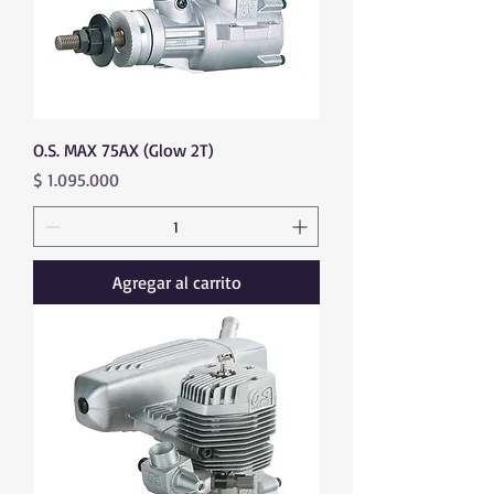
O.S. MAX 75AX (Glow 2T)
Precio
$ 1.095.000
Agregar al carrito